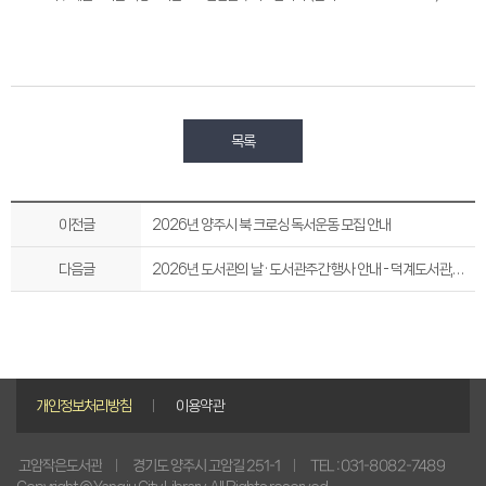
목록
이전글
2026년 양주시 북 크로싱 독서운동 모집 안내
다음글
2026년 도서관의 날 · 도서관주간 행사 안내 - 덕계도서관, 고암작은도서관
개인정보처리방침
이용약관
경기도 양주시 고암길 251-1
TEL : 031-8082-7489
고암작은도서관