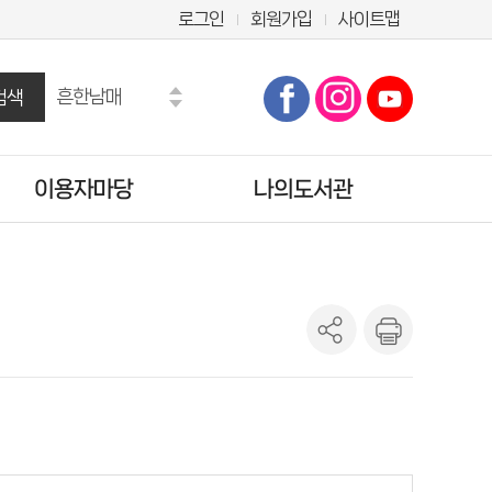
로그인
회원가입
사이트맵
흔한남매
검색
만화
수학도둑
이용자마당
나의도서관
마법천자문
히가시노 게이고
테오
공지사항
기본정보
오디세이아
자주묻는질문
도서이용정보
도서관에바란다
관심도서목록
설문조사
희망도서신청조회
양주시 시험·채용정보
나의신청정보
도서추천서비스
온라인정회원신청
책이음회원전환