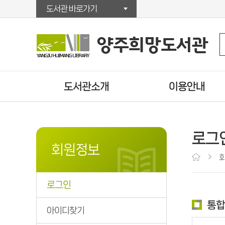
도서관 바로가기
도서관소개
이용안내
인사말
이용시간/휴관일
연혁
시설안내
로그
자료현황
회원가입
회원정보
조직/직원정보
대출/반납/예약
찾아오시는길
U도서관
로그인
운영법규
책배달서비스
통합
상호대차서비스
아이디찾기