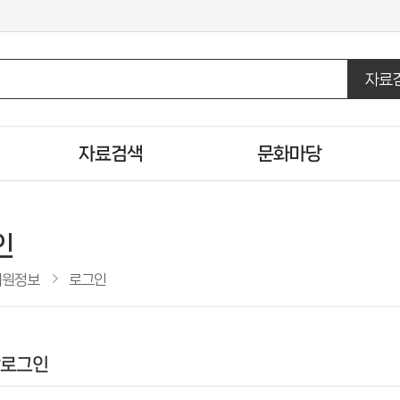
자료
자료검색
문화마당
통합자료검색
도서관일정
DVD/CD검색
문화행사신청
인
U도서관검색
행사갤러리
회원정보
로그인
주제별검색
영화상영정보
신착자료검색
자원봉사신청
인기도서
도서관견학신청
로그인
추천도서
공공도서관 인기도서