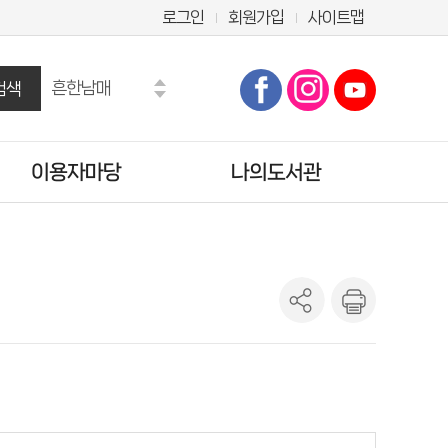
로그인
회원가입
사이트맵
흔한남매
검색
만화
수학도둑
이용자마당
나의도서관
마법천자문
히가시노 게이고
테오
공지사항
기본정보
오디세이아
자주묻는질문
도서이용정보
도서관에바란다
관심도서목록
설문조사
희망도서신청조회
양주시 시험·채용정보
나의신청정보
도서추천서비스
온라인정회원신청
책이음회원전환