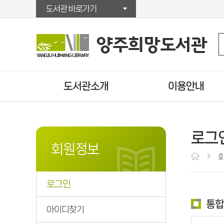
도서관 바로가기
도서관소개
이용안내
인사말
이용시간/휴관일
연혁
시설안내
로그
자료현황
회원가입
회원정보
조직/직원정보
대출/반납/예약
찾아오시는길
U도서관
로그인
운영법규
책배달서비스
통합
상호대차서비스
아이디찾기