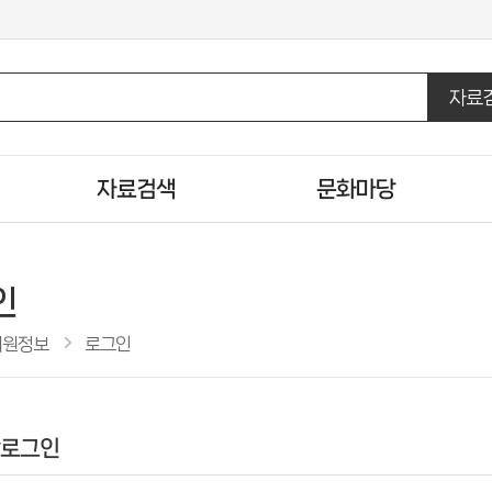
자료
자료검색
문화마당
통합자료검색
도서관일정
DVD/CD검색
문화행사신청
인
U도서관검색
행사갤러리
회원정보
로그인
주제별검색
영화상영정보
신착자료검색
자원봉사신청
인기도서
도서관견학신청
로그인
추천도서
공공도서관 인기도서