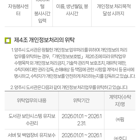
자원봉사센
털
이름, 생년월일, 봉
개인정보 처리목적
터
봉사시간
사시간
달성 시까지
입력
제4조 개인정보처리의 위탁
양주시 도서관은 원활한 개인정보 업무처리를 위하여 개인정보의 처리
업무를 위탁하는 경우, 「개인정보보호법」 제26조에 따라 위탁업무
수행목적 외 개인정보 처리금지, 기술적·관리적 보호조치, 재위탁 제한,
수탁자에 대한 관리·감독, 손해배상 등 책임에 관한 사항을 계약서 등 문서에
명시하고, 수탁자가 개인정보를 안전하게 처리하는지를 감독하고 있습니다.
양주시 도서관은 다음과 같이 개인정보 처리업무를 위탁하고 있습니다.
계약자(수탁
위탁업무의 내용
위탁기간
자)명
도서관 보안시스템 유지보
2026.01.01 ~ 2026.1
㈜핌
수관리
2.31.
서버 및 백업장비 유지보수
2026.01.01 ~ 2026.1
㈜호디