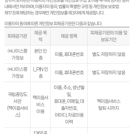
양주시 도서관은 이용자의 개인정보를 개인정보 수집 및 이용 목적에 명시한 범위
내에서만 처리하며, 이용자의 동의, 법률의 특별한 규정 등 개인정보 보호법
제17조에 해당하는 경우에만 개인정보를 제3자에게 제공합니다.
이용자의 동의에 따른 개인정보 피제공기관은 다음과 같습니다.
피제공기관의 이용 및
제공 목
피제공기관
제공 항목
보유기간
적
㈜나이스평
본인 인
이름, 휴대폰번호
별도 저장하지 않음
가정보
증
㈜나이스평
I_PIN 인
이름, 휴대폰번호
별도 저장하지 않음
가정보
증
이름, 주소, 생년월
국립중앙도
일,
책이음서
서관
휴대폰, 이메일, 대
책이음서비스
비스
(책이음서비
출자번호,
탈퇴 시까지
이용
스)
아이디, 자료이용
이력
1365포