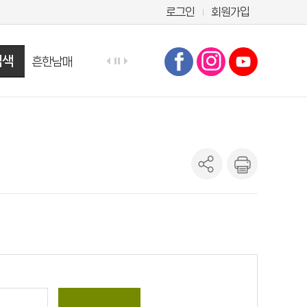
로그인
회원가입
검색
흔한남매
만화
수학도둑
마법천자문
히가시노 게이고
테오
오디세이아