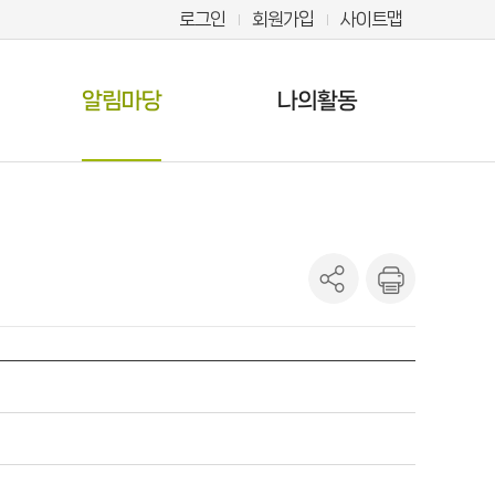
로그인
회원가입
사이트맵
알림마당
나의활동
나의 신청정보
공지사항
나의독서마라톤
갤러리
북큐레이션