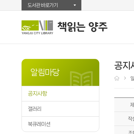
도서관 바로가기
공지
알림마당
공지사항
갤러리
작
북큐레이션
조