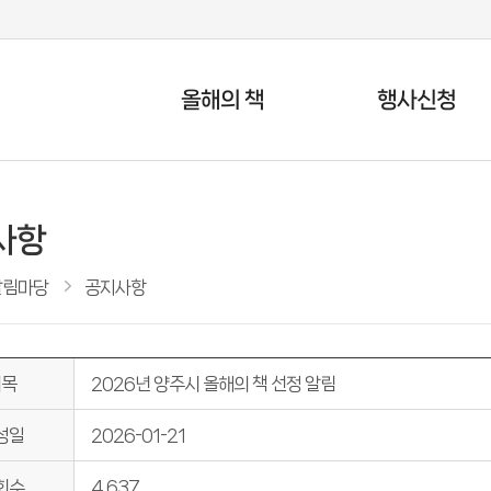
올해의 책
행사신청
올해의 책 소개
문화행사 신청
올해의 책 추천
독서마라톤 신청
사항
올해의 책 시민투표
북스타트 안내
올해의 책 북크로싱
알림마당
공지사항
제목
2026년 양주시 올해의 책 선정 알림
성일
2026-01-21
회수
4,637