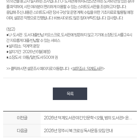
의 의견을 듣고자 실시하는 조사입니다. U-도서관에 비치되었으면 하는 도서와 관심 있는 분야
를 파악하여, 시민 여러분이 편리하게 이용할 수 있는 스마트도서관을 조성하고자 합니다.
응답해 주신 내용은 스마트도서관 장서 구성 및 운영 계획 수립을 위한 기초자료로 활용될 예정
이며, 설문은 익명으로 진행됩니다. 바쁘시더라도 많은 참여 부탁드립니다. 감사합니다.
(참고)
∎U-도서관 : 도서 대출반납 키오스크로, 도서관에 방문하지 않고 기기에 소장된 도서를 24시
간 자유롭게 대출·반납할 수 있는 서비스
∎설치장소 : 덕계역 광장
∎설치기간 : 2026년 6월(예정)
∎소장도서 : 아동/일반도서 500여 권
>> 클릭하시면 설문조사 페이지로 이동합니다. <
설문조사 : 덕계도서관
>
목록
이전글
2026년 덕계도서관 야간 인문학 <오월, 밤의 도서관> 운영 안내
다음글
2026년 양주시 북 크로싱 독서운동 모집 안내