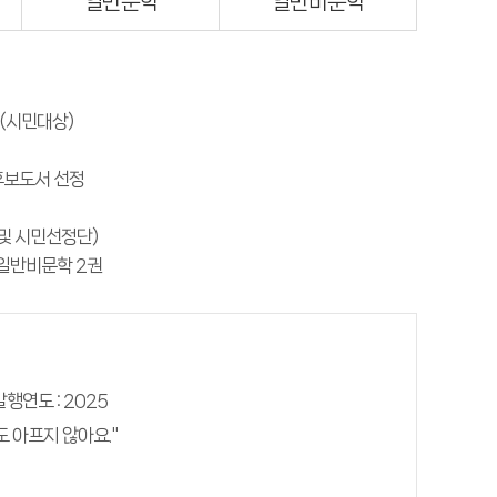
일반문학
일반비문학
성 (시민대상)
 후보도서 선정
원 및 시민선정단)
, 일반비문학 2권
발행연도 : 2025
 아프지 않아요."