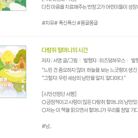
다친 마음을 치료해주는 반창고가 어린이들이 성장
#치유# 폭신폭신 #몽글몽글
다람쥐 할머니의 시간
저자 : 서영 글/그림
발행자 : 위즈덤하우스
발행
"느린 건 중요하지 않아. 하늘을 보는 느긋함이 생긴 
"그렇지! 우린 세상의 낭만을 알지. 알다마다."
[시민선정단 서평]
○긍정적이고 사랑이 많은 다람쥐 할머니의 낭만있
○저는 이 책을 읽으면서 할머니가 우리를 정말 기
#낭...