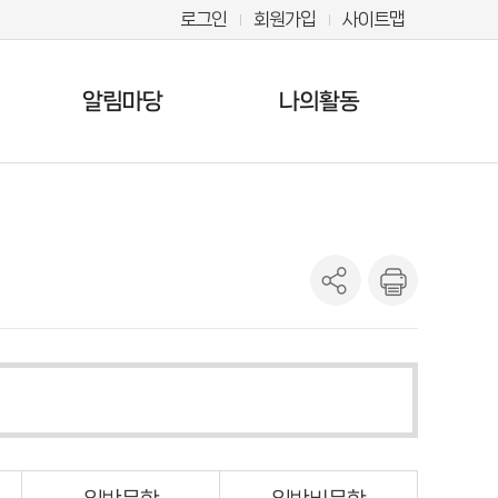
로그인
회원가입
사이트맵
알림마당
나의활동
공지사항
나의 신청정보
갤러리
나의독서마라톤
북큐레이션