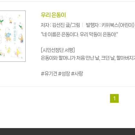
우리 은동이
저자 : 김선진 글/그림
발행자 : 키위북스(어린이)
"네 이름은 은동이다. 우리 막둥이 은동이!"
[시민선정단 서평]
은동이와 할머니가 처음 만난 날, 크던 날, 할아버지
#유기견 #성장 #사랑
1