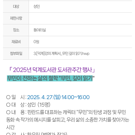
대상
성인
제한사항
장소
동아리실
재료비
0원
3.[덕계]강의 계획서_무민 깊이 읽기.hwp
첨부파일
「 2025년 덕계도서관 도서관주간 행사
」
무민이 전하는 삶의 철학 "무민, 깊이 읽기
"
○ 일 시 :
2025.
4. 27.
(일) 14:00~16:00
○ 대 상 : 성인 (15명)
○ 내 용 : 핀란드를 대표하는 캐릭터 "무민"의 탄생 과정 및 무민
동화 속 작가의 메시지를 살피고, 우리 삶의 소중한 가치를 찾아가는
시간
○ 강 사 : 황유진 (번역가, 작가)