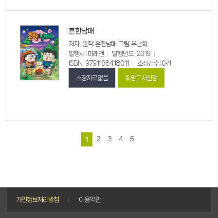
흔한남매
저자 : 원작: 흔한남매 ;그림: 유난희
발행사 : 미래엔
발행년도 : 2019
ISBN : 9791168418011
소장건수 : 0건
소장자료없음
희망도서신청
2
3
4
5
1
개인정보처리방침
이용약관