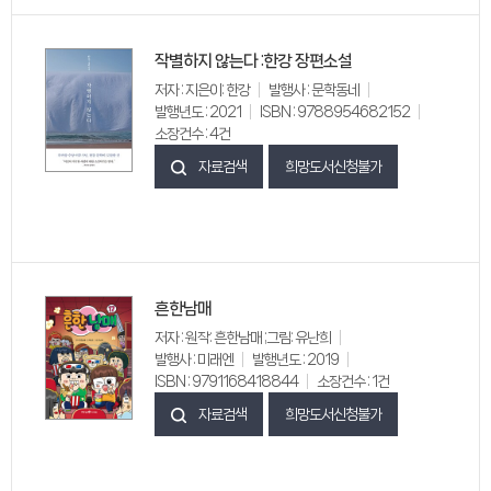
작별하지 않는다 :한강 장편소설
저자 : 지은이: 한강
발행사 : 문학동네
발행년도 : 2021
ISBN : 9788954682152
소장건수 : 4건
자료검색
희망도서신청불가
흔한남매
저자 : 원작: 흔한남매 ;그림: 유난희
발행사 : 미래엔
발행년도 : 2019
ISBN : 9791168418844
소장건수 : 1건
자료검색
희망도서신청불가