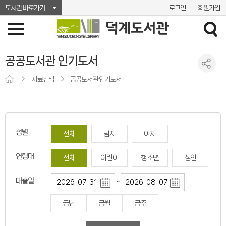
도서관 바로가기
로그인
회원가입
공공도서관 인기도서
자료검색
공공도서관 인기도서
성별
전체
남자
여자
연령대
전체
어린이
청소년
성인
대출일
~
금년
금월
금주