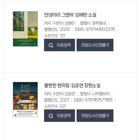
안녕이라 그랬어 :김애란 소설
저자 : 지은이: 김애란
발행사 : 문학동네
발행년도 : 2025
ISBN : 9791141602376
소장건수 : 1건
자료검색
희망도서신청불가
불편한 편의점 :김호연 장편소설
저자 : 지은이: 김호연
발행사 : 나무옆의자
발행년도 : 2021
ISBN : 9791161571188
소장건수 : 5건
자료검색
희망도서신청불가