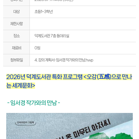
대상
초등1~3학년
제한사항
장소
덕계도서관 7층 동아리실
재료비
0원
4. 강의 계획서-임서경 작가와의 만남.hwp
첨부파일
2026년 덕계도서관 특화 프로그램 <오감(五感)으로 만나
는 세계문화>
- 임서경 작가와의 만남 -