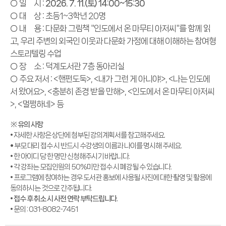
○ 일 시 :
2026. 7. 11.(토) 14:00~15:30
○ 대 상 : 초등1~3학년 20명
○ 내 용 : 다문화 그림책 "인도에서 온 마무티 아저씨"를 함께 읽
고, 우리 주변의 외국인 이웃과 다문화 가정에 대해 이해하는 참여형
스토리텔링 수업
○ 장 소 : 덕계도서관 7층 동아리실
○ 주요 저서 : <핸펀도둑>, <내가 그런 게 아니야!>, <나는 인도에
서 왔어요>, <충분히 존경 받을 만해>, <인도에서 온 마무티 아저씨
>, <멀쩡하네> 등
※ 유의 사항
• 자세한 사항은 상단에 첨부된 강의계획서를 참고해주세요.
•
부모 대리 접수 시 반드시 수강생의 이름과 나이를 명시해 주세요.
• 한 아이디 당 한 명만 신청해주시기 바랍니다.
• 각 강좌는 모집인원의 50%미만 접수 시 폐강될 수 있습니다.
• 프로그램에 참여하는 경우 도서관 홍보에 사용될 사진에 대한 촬영 및 활용에
동의하시는 것으로 간주됩니다.
•
접수 후 취소 시 사전 연락 부탁드립니다.
• 문의 : 031-8082-7451