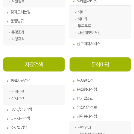
책배달서비스
직원정보
찾아오시는길
책바다
책나래
운영법규
두루두루
운영조례
내생애첫도서관
시행규칙
상호대차서비스
자료검색
문화마당
통합자료검색
도서관일정
문화행사신청
간략검색
행사갤러리
상세검색
영화상영정보
DVD/CD검색
자원봉사신청
U도서관검색
주제별검색
신청안내