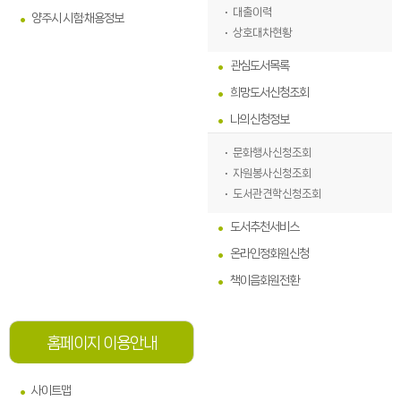
대출이력
양주시 시험·채용정보
상호대차현황
관심도서목록
희망도서신청조회
나의신청정보
문화행사신청조회
자원봉사신청조회
도서관견학신청조회
도서추천서비스
온라인정회원신청
책이음회원전환
홈페이지 이용안내
사이트맵