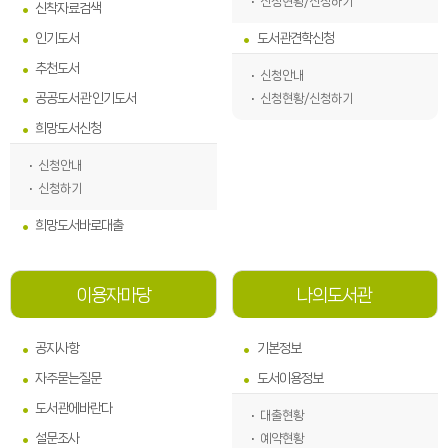
신청현황/신청하기
신착자료검색
인기도서
도서관견학신청
추천도서
신청안내
공공도서관 인기도서
신청현황/신청하기
희망도서신청
신청안내
신청하기
희망도서바로대출
이용자마당
나의도서관
공지사항
기본정보
자주묻는질문
도서이용정보
도서관에바란다
대출현황
설문조사
예약현황