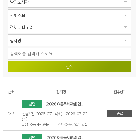
검색
번호
강좌명
접수상태
남면
[2026 여름독서교실] 업사이클링 팝업북·팝업엔진 (8월 6,7일_초등 고학년)
종료
132
신청기간 : 2026-07-14(화) ~ 2026-07-22
(수)
대상 : 초등 4~6학년
장소 : 2층 문화누리실
남면
[2026 여름독서교실] 업사이클링 팝업북 (8월 4,5일_초등 저학년)