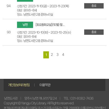
종료
94
신청기간 : 2023-11-10(금) ~ 2023-11-23(목)
대상 : 유아 6~8세
장소 : 남면도서관 2층 문화누리실
남면
[토요동화교실](10월) 할머니와 동화 속 그림쥐
종료
93
신청기간 : 2023-10-10(화) ~ 2023-10-25(수)
대상 : 유아 6-8세
장소 : 남면도서관 2층 문화누리실
2
3
4
1
개인정보처리방침
이용약관
양주시 남면 개나리17길 24
TEL : 031-8082-7436
남면도서관
Copyright © Yangju City Library. All Rights reserved.
본 웹사이트에 게시된 이메일 주소가 자동수집되는 것을 거부하며, 이를 위반시 정보통신