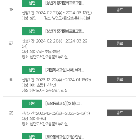
남면
[상반기 정기문화프로그램] 누구나 할 수 있는 AI 아티스트, 디지털 디자이너(성인대상)
98
종료
신청기간 : 2024-02-21(수) ~ 2024-03-17(일)
대상 : 성인
장소 : 남면도서관 2층 문화누리실
남면
[상반기 정기문화프로그램] 그림책 블록 스토리(유아7세~초등3학년 대상)
신청기간 : 2024-02-21(수) ~ 2024-03-29
97
종료
(금)
대상 : 유아 7세~ 초등 3학년
장소 : 남면도서관 2층 문화누리실
남면
[겨울독서교실] 새해, AI와 함께하는 창의적 독후활동(예비 초등1~4학년 대상)
종료
96
신청기간 : 2023-12-20(수) ~ 2024-01-16(화)
대상 : 예비 초등 1~4학년
장소 : 남면도서관 2층 문화누리실
남면
[토요동화교실](12월) 크리스마스의 기적
종료
95
신청기간 : 2023-12-02(토) ~ 2023-12-13(수)
대상 : 유아 6-8세
장소 : 남면도서관 2층 문화누리실
남면
[토요동화교실](11월) 안녕! 눈사람 아저씨