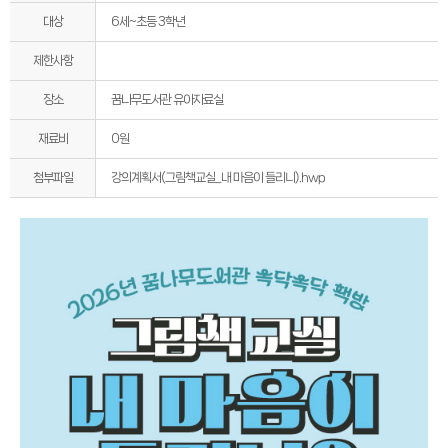
대상
6세~초등 3학년
제한사항
장소
꿈나무도서관 유아자료실
재료비
0원
강의계획서(그림책교실_내 마음이 들리니).hwp
첨부파일