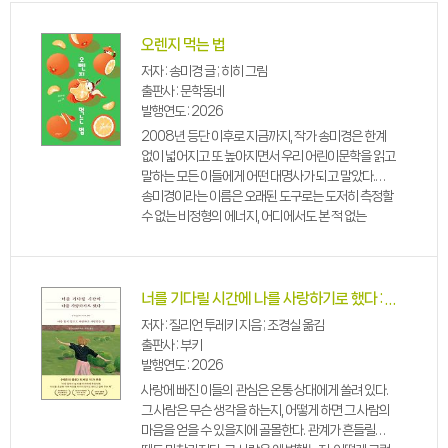
오렌지 먹는 법
저자 : 송미경 글 ; 히히 그림
출판사 : 문학동네
발행연도 : 2026
2008년 등단 이후로 지금까지, 작가 송미경은 한계
없이 넓어지고 또 높아지면서 우리 어린이문학을 읽고
말하는 모든 이들에게 어떤 대명사가 되고 말았다.
송미경이라는 이름은 오래된 도구로는 도저히 측정할
수 없는 비정형의 에너지, 어디에서도 본 적 없는
캐릭터와 서사를 통해 전달되는 환상성, 흉내낼 수
없는 개성적인 문체의 상징이라 할 수 있다. 신작 『...
너를 기다릴 시간에 나를 사랑하기로 했다 : 나를 잃지 않고도 사랑하고 사랑받는 법
저자 : 질리언 투레키 지음 ; 조경실 옮김
출판사 : 부키
발행연도 : 2026
사랑에 빠진 이들의 관심은 온통 상대에게 쏠려 있다.
그 사람은 무슨 생각을 하는지, 어떻게 하면 그 사람의
마음을 얻을 수 있을지에 골몰한다. 관계가 흔들릴