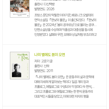
출판사 : 다산책방
발행연도 : 2026
프랑스 문단의 탁월한 이야기꾼, 베로니크 오발데의
연작소설집 『한낮의 불운』이 출간되었다. 『한낮의
불운』은 2024년 ‘봄의 공쿠르상’으로 불리는 공쿠르
단편소설상을 수상하며 작품성과 대중성을 동시에
인정받았다. 실패와 우연, 오해와 상실처럼 부조리하고
납득하기 어려운 삶의 순간들을 산뜻한 유머로
풀어내는 것이 이 소설집의 가장 큰 특징이다.
나의 별에도 봄이 오면
저자 : 고운기 글
출판사 : 산하
발행연도 : 2011
『나의 별에도 봄이 오면』은 윤동주의 삶과 문학에
대해 자세하게 알아보는 책이다. 일곱 개의 장과
프롤로그, 에필로그로 구성되어 각 장마다 두 편씩,
그리고 프롤로그와 에필로그에는 한 편씩 윤동주의
대표적인 시들을 담았고, 이에 대한 저자의 평을
수록하였다. 더불어 윤동주의 사진과 그의 체취가
배어있는 육필원고들을 함께 담고 있다.