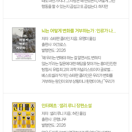
때도 마찬가지다. 그 사람은 왜 변했는지, 어떻게 그런
행동을 할 수 있는지 곱씹고 또 곱씹는다. 하지만
상대가 그토록 문제라면, 우리는 왜 늘 비슷한 사람을
만나 비슷한 상처를 되풀이할까? (KAK...
뇌는 어떻게 변화를 거부하는가 : 인류가 나아지지 못하는 7가지 이유와 그럼에도 나아질 수 있는 방법
저자 : 슈테판 클라인 지음 ; 유영미 옮김
출판사 : 어크로스
발행연도 : 2026
‘왜 우리는 변해야 하는 걸 알면서도 변하지
않는가’라는 질문에 대한 해답을 찾아가는 흥미진진한
탐험서. 유럽 최고의 과학 저널리스트이자 글로벌
베스트셀러 작가인 슈테판 클라인은 우리가 변화를
거부하는 원인이 외부 상황이나 환경이 아닌 “우리가
스스로 파놓은 함정”에 있다고 지적한다. 우리 뇌가
만든 인지적 오류와 고정관념, 착각이 변화를
방해한다는 것이다...
인터메초 : 샐리 루니 장편소설
저자 : 샐리 루니 지음 ; 허진 옮김
출판사 : 은행나무
발행연도 : 2026