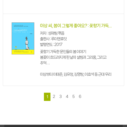
이 책은 강원도 양양 송천 마을에 사는 이옥남
할머니가 1987년부터 2018년까지 쓴 일기 가운데
151편을 묶어서 펴낸 것이다.
이상 씨, 봄이 그렇게 좋아요? : 꽃향기 가득한 문인들의 봄 이야기
할머니는 어릴 적 글을 배우지 못했다. 아궁이 앞에
저자 : 성재림 엮음
앉아 재 ...
출판사 : 루이앤휴잇
발행연도 : 2017
꽃향기 가득한 문인들의 봄 이야기
봄꽃이 흐드러지게 핀 날의 설렘과 그리움, 그리고
추억
이상부터 이태준, 김유정, 김영랑, 이효석 등 근대 우리
문학을 대표하는 작가 스무 명이 쓴 봄에 관한 산문집.
책 여기저기에 1930~40년대 서울의 봄 풍경 및 봄을
맞는 기쁨과 설렘이 잘 그린 한 폭의 그림처럼 오롯이
2
3
4
5
6
1
펼쳐진다. 작가들...