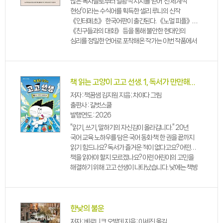
많은 독자들로부터 열광적 지지를 얻어 ‘전 세계적
현상’이라는 수식어를 획득한 샐리 루니의 신작
《인터메초》 한국어판이 출간된다. 《노멀 피플》
《친구들과의 대화》 등을 통해 불안한 현대인의
심리를 정밀한 언어로 포착해온 작가는 이번 작품에서
그 사유의 폭을 상실로, 인간의 모든 고뇌를
퇴색시키는 필멸성으로 확장한다. 아버지의 죽음 이후
두 형제에게 찾아온...
책 읽는 고양이 고고 선생. 1, 독서가 만만해지는 비결을 알려 주마
저자 : 책꿈샘 김지원 지음 ; 차야다 그림
출판사 : 길벗스쿨
발행연도 : 2026
“읽기, 쓰기, 말하기의 자신감이 올라갑니다.” 20년
국어 교육 노하우를 담은 국어 동화 책 한 권을 끝까지
읽기 힘드나요? 독서가 즐거운 적이 없다고요? 어떤
책을 읽어야 할지 모르겠나요? 이런 어린이의 고민을
해결하기 위해 고고 선생이 나타났습니다. 낮에는 책방
주인, 밤에는 고양이로 변신하는 300살 고고 선생이
독서를 싫어하는 어린이 시후에게 특별...
한낮의 불운
저자 : 베로니크 오발데 지음 ; 이세진 옮김