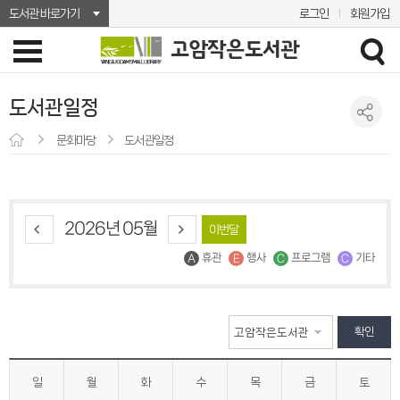
도서관 바로가기
로그인
회원가입
도서관일정
문화마당
도서관일정
2026년 05월
이번달
휴관
행사
프로그램
기타
확인
일
월
화
수
목
금
토