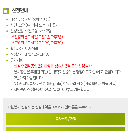
신청안내
대상 : 양주시민(중학생 이상)
시간 : 오전 9시~1시, 오후 1시~5시
신청인원 : 오전 2명, 오후 2명
※ 장흥작은도서관(오전1명, 오후1명)
※ 고암작은도서관(오전1명, 오후1명)
활동내용 : 도서정리
신청기간 : 매월 1일 ~ 마감시
유의사항 :
신청 후 2달 동안 2회 이상 미 참여시 3달 동안 신청 불가
봉사활동은 주말만 가능(단, 방학기간중에는 평일에도 가능)하고, 한달에 최대
2번까지 가능합니다.
1365 자원봉사포털 (1365.go.kr) 회원가입 필수.(직접 확인서 발급 가능)
자원봉사 신청은 신청 전달 1일 00:00부터 가능합니다.
자원봉사 신청 또는 신청내역을 조회하려면 버튼을 누르세요
봉사신청/현황