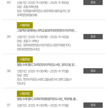
종료
40
신청기간 : 2025-11-06(목) ~ 2025-11-18(화)
대상 : 초등 저학년생
장소 : 린파밀리에작은도서관(옥정서로5길 60, 양
주옥정린파밀리에)
사립작은
그림책과 함께하는 과학교실(양주회천한양수자인작은도서관_회천2동 양주회천한양수자인)
종료
39
신청기간 : 2025-11-06(목) ~ 2025-11-14(금)
대상 : 초등 3~4학년
장소 : 양주회천한양수자인작은도서관(덕계로 100,
양주회천한양수자인)
사립작은
힐링 수채 캘리그라피(한우리작은도서관_양주2동, 양주고읍LH13단지)
종료
38
신청기간 : 2025-11-06(목) ~ 2025-11-17(월)
대상 : 성인
장소 : 한우리작은도서관(고읍남로 94, 양주고읍LH
13단지)
사립작은
힐링 수채 캘리그라피(옥정맑음작은도서관_옥정1동, 율정마을 7,8단지 사거리 골드타워)
종료
37
신청기간 : 2025-11-06(목) ~ 2025-11-17(월)