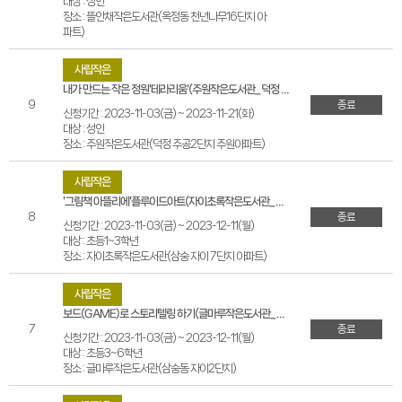
대상 : 성인
장소 : 뜰안채작은도서관(옥정동 천년나무16단지 아
파트)
사립작은
내가 만드는 작은 정원'테라리움'(주원작은도서관_덕정 주공2단지 주원아파트)
9
종료
신청기간 : 2023-11-03(금) ~ 2023-11-21(화)
대상 : 성인
장소 : 주원작은도서관(덕정 주공2단지 주원아파트)
사립작은
'그림책 아뜰리에'플루이드아트(자이초록작은도서관_삼숭 자이7단지 아파트)
8
종료
신청기간 : 2023-11-03(금) ~ 2023-12-11(월)
대상 : 초등1~3학년
장소 : 자이초록작은도서관(삼숭 자이 7단지 아파트)
사립작은
보드(GAME)로 스토리텔링 하기(글마루작은도서관_삼숭동 자이2단지)
7
종료
신청기간 : 2023-11-03(금) ~ 2023-12-11(월)
대상 : 초등3~6학년
장소 : 글마루작은도서관(삼숭동 자이2단지)