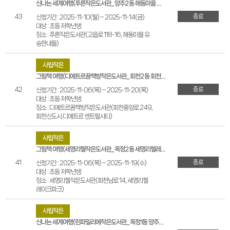
신나는 세계여행(푸른작은도서관_양주2동 해동마을 유승한내들)
종료
43
신청기간 : 2025-11-10(월) ~ 2025-11-14(금)
대상 : 초등 저학년생
장소 : 푸른작은도서관(고읍로 118-16, 해동마을 유
승한내들)
사립작은
그림책 여행(디에트르꿈책방작은도서관_회천2동 회천신도시디에트르센트럴시티)
종료
42
신청기간 : 2025-11-06(목) ~ 2025-11-20(목)
대상 : 초등 저학년생
장소 : 디에트르꿈책방작은도서관(회천중앙로 249,
회천신도시 디에트르 센트럴시티)
사립작은
그림책 여행(세영리첼작은도서관_옥정2동 세영리첼레이크파크)
종료
41
신청기간 : 2025-11-06(목) ~ 2025-11-19(수)
대상 : 초등 저학년생
장소 : 세영리첼작은도서관(회천남로 14, 세영리첼
레이크파크)
사립작은
신나는 세계여행(린파밀리에작은도서관_옥정1동 양주옥정린파밀리에)