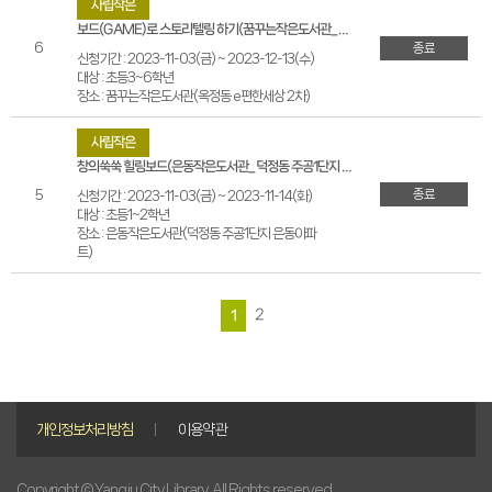
사립작은
보드(GAME)로 스토리텔링 하기(꿈꾸는작은도서관_옥정동 e편한세상 2차)
6
종료
신청기간 : 2023-11-03(금) ~ 2023-12-13(수)
대상 : 초등3~6학년
장소 : 꿈꾸는작은도서관(옥정동 e편한세상 2차)
사립작은
창의쑥쑥 힐링보드(은동작은도서관_덕정동 주공1단지 은동아파트)
종료
5
신청기간 : 2023-11-03(금) ~ 2023-11-14(화)
대상 : 초등1~2학년
장소 : 은동작은도서관(덕정동 주공1단지 은동아파
트)
2
1
개인정보처리방침
이용약관
Copyright © Yangju City Library. All Rights reserved.