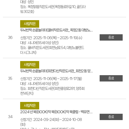
대상 : 성인
장소 : 옥정맑음작은도서관(옥정동로8길 10, 골드타
워 302호)
사립작은
두뇌반짝 손끝놀이터(꿀비작은도서관_옥정2동 대방노블랜드 더 시그니처)
종료
36
신청기간 : 2025-11-06(목) ~ 2025-11-19(수)
대상 : 시니어(65세 이상 성인)
장소 : 꿀비작은도서관(회천남로 54, 대방노블랜드
더 시그니처)
사립작은
두뇌반짝 손끝놀이터(회천다산작은도서관_회천2동 양주회천14단지)
종료
35
신청기간 : 2025-11-06(목) ~ 2025-11-17(월)
대상 : 시니어(65세 이상 성인)
장소 : 회천다산작은도서관(회천중앙로281, 양주회
천14단지)
사립작은
2024년 북(BOOK)작 북(BOOK)작 북클럽 - 백유연 작가와의 만남
34
종료
신청기간 : 2024-09-24(화) ~ 2024-10-08
(화)