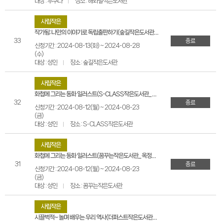
대상 : 누구나
장소 : 해와달작은도서관
사립작은
작가됨: 나만의 이야기로 독립출판하기(숲길작은도서관_옥정동 계룡더파크포레)
33
종료
신청기간 : 2024-08-13(화) ~ 2024-08-28
(수)
대상 : 성인
장소 : 숲길작은도서관
사립작은
화첩에 그리는 동화 일러스트(S-CLASS작은도서관_옥정동 중흥S클래센텀시티3블록)
32
종료
신청기간 : 2024-08-12(월) ~ 2024-08-23
(금)
대상 : 성인
장소 : S-CLASS작은도서관
사립작은
화첩에 그리는 동화 일러스트(꿈꾸는작은도서관_옥정동 이편한2차 에듀써밋)
31
종료
신청기간 : 2024-08-12(월) ~ 2024-08-23
(금)
대상 : 성인
장소 : 꿈꾸는작은도서관
사립작은
시끌벅적~ 놀며 배우는 우리 역사(더퍼스트작은도서관_옥정동 이편한3차 더퍼스트)