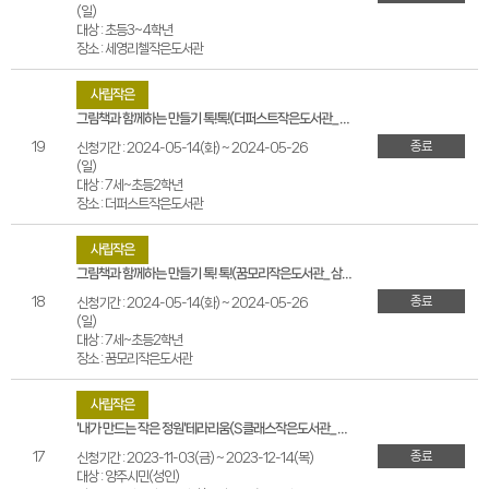
(일)
대상 : 초등3~4학년
장소 : 세영리첼작은도서관
사립작은
그림책과 함께하는 만들기 톡!톡!(더퍼스트작은도서관_옥정동 이편한세상옥정더퍼스트)
종료
19
신청기간 : 2024-05-14(화) ~ 2024-05-26
(일)
대상 : 7세~초등2학년
장소 : 더퍼스트작은도서관
사립작은
그림책과 함께하는 만들기 톡! 톡!(꿈모리작은도서관_삼숭동 자이6단지)
종료
18
신청기간 : 2024-05-14(화) ~ 2024-05-26
(일)
대상 : 7세~초등2학년
장소 : 꿈모리작은도서관
사립작은
'내가 만드는 작은 정원'테라리움(S클래스작은도서관_옥정동 중흥S클래스3블럭)
종료
17
신청기간 : 2023-11-03(금) ~ 2023-12-14(목)
대상 : 양주시민(성인)