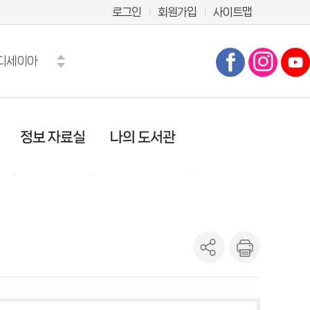
로그인
회원가입
사이트맵
디세이아
한남매
화
학도둑
식
정보 자료실
나의 도서관
법천자문
가시노 게이고
오
공지사항
기본정보
식
자료실
도서이용정보
관심자료목록
희망도서신청조회
도서추천서비스
온라인정회원신청