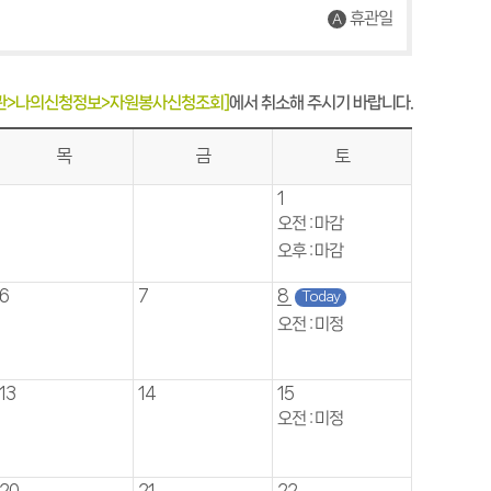
책이음회원전환
휴관일
관>나의신청정보>자원봉사신청조회]
에서 취소해 주시기 바랍니다.
목
금
토
1
오전 : 마감
오후 : 마감
6
7
8
Today
오전 : 미정
13
14
15
오전 : 미정
20
21
22