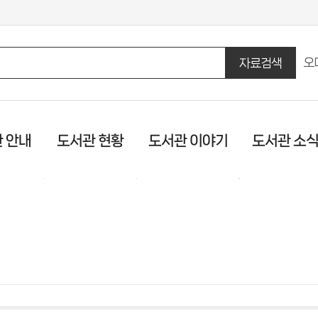
오
자료검색
흔
만
수
도서관 이야기
 안내
도서관 현황
도서관 소
마
히
테
관 안내
작은도서관 현황
작은도서관 이야기
문화행사신청
우리동네 작은서재
작은도서관 소
순회사서신청
(테스트)