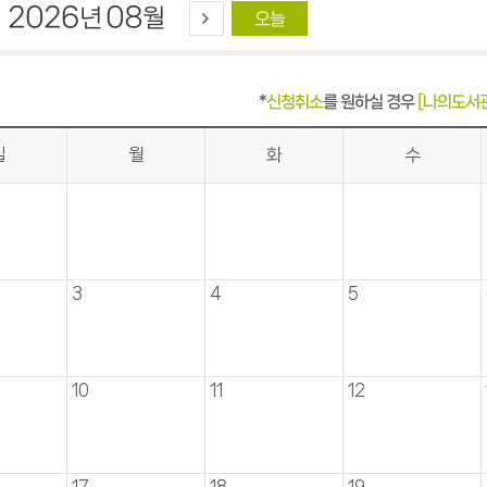
2026
08
년
월
오늘
*
신청취소
를 원하실 경우
[나의도서
일
월
화
수
3
4
5
10
11
12
17
18
19