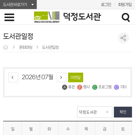
도서관 바로가기
로그인
회원가입
도서관일정
문화마당
도서관일정
2026년 07월
이번달
휴관
행사
프로그램
기타
확인
일
월
화
수
목
금
토