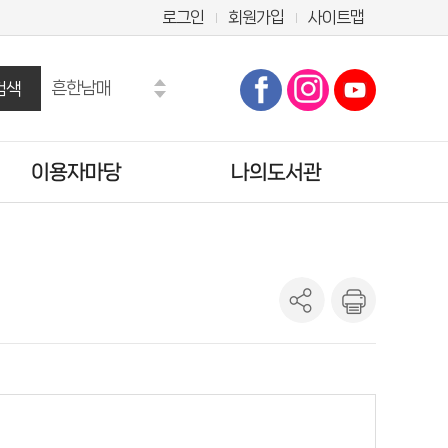
로그인
회원가입
사이트맵
흔한남매
검색
수학도둑
만화
이용자마당
나의도서관
마법천자문
히가시노 게이고
모순
공지사항
기본정보
오디세이아
자주묻는질문
도서이용정보
도서관에바란다
관심도서목록
설문조사
희망도서신청조회
양주시 시험·채용정보
나의신청정보
도서추천서비스
온라인정회원신청
책이음회원전환