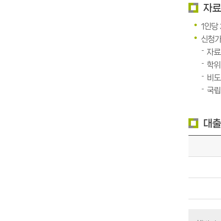
자
1인당
신청가
자료
학위
비도
국립
대출