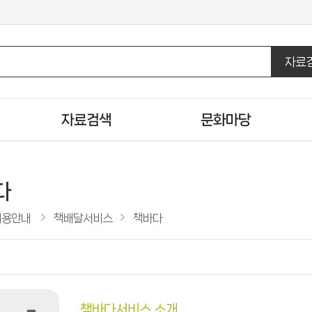
자료
자료검색
문화마당
통합자료검색
도서관일정
DVD/CD검색
문화행사신청
다
U도서관검색
행사갤러리
이용안내
책배달서비스
책바다
주제별검색
영화상영정보
신착자료검색
자원봉사신청
인기도서
도서관견학신청
추천도서
공공도서관 인기도서
책바다서비스 소개