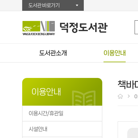
도서관 바로가기
도서관소개
이용안내
인사말
이용시간/휴관일
연혁
시설안내
책바
자료현황
회원가입
이용안내
조직/직원정보
대출/반납/예약
찾아오시는길
U도서관
이용시간/휴관일
운영법규
책배달서비스
상호대차서비스
시설안내