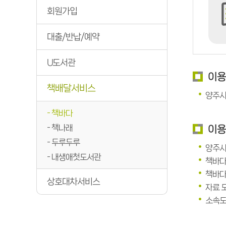
회원가입
대출/반납/예약
U도서관
이
책배달서비스
양주시
책바다
책나래
이
두루두루
양주시
내생애첫도서관
책바다
책바다
상호대차서비스
자료 
소속도