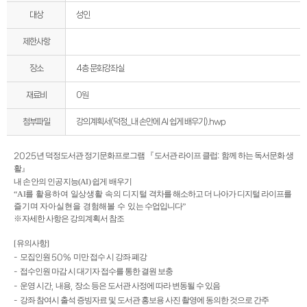
대상
성인
제한사항
장소
4층 문화강좌실
재료비
0원
강의계획서(덕정_내 손안에 AI 쉽게 배우기).hwp
첨부파일
년 덕정도서관 정기문화프로그램
『
도서관 라이프 클럽
함께 하는 독서문화 생
2025
:
활
』
내 손안의 인공지능
(AI)
쉽게 배우기
“
AI
를 활용하여 일상생활 속의 디지털
격차를 해소하고 더 나아가 디지털 라이프를
즐기며 자아실현을 경험해볼 수 있는
수업입니다
”
※
자세한 사항은 강의계획서 참조
[
유의사항
]
모집인원
미만 접수 시 강좌 폐강
-
50%
접수인원 마감 시 대기자 접수를 통한 결원 보충
-
운영 시간
내용
장소 등은 도서관 사정에 따라 변동될 수 있음
-
,
,
강좌 참여시 출석 증빙자료 및 도서관 홍보용 사진 촬영에 동의한 것으로 간주
-