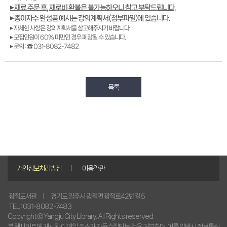
▸ 재료 주문 후, 재로비 환불은 불가능하오니 참고 부탁드립니다.
▸ 종이자수 완성품 예시는 강의계획서(첨부파일)에 있습니다.
▸ 자세한 사항은 강의계획서를 참고해주시기 바랍니다.
▸ 모집인원이 60% 미만인 경우 폐강될 수 있습니다.
▸ 문의 : ☎ 031-8082-7482
목록
개인정보처리방침
이용약관
경기도 양주시 광적면 광적로42번길 5
광적도서관
TEL : 031-8082-7483
Copyright © Yangju City Library. All Rights reserved.
본 웹사이트에 게시된 이메일 주소가 자동수집되는 것을 거부하며, 이를 위반시 정보통신