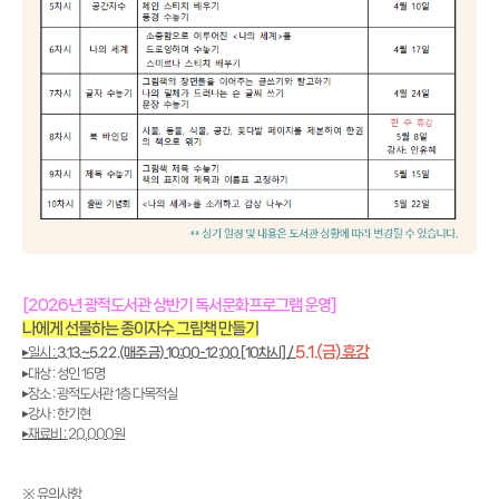
[2026년 광적도서관 상반기 독서문화프로그램 운영]
나에게 선물하는 종이자수 그림책 만들기
5.1.(금) 휴강
▸일시 :
3.13.~5.22.(매주 금) 10:00-12:00 [10차시] /
▸대상 : 성인 15명
▸장소 : 광적도서관 1층 다목적실
▸강사 : 한기현
▸재료비 : 20,000원
※ 유의사항