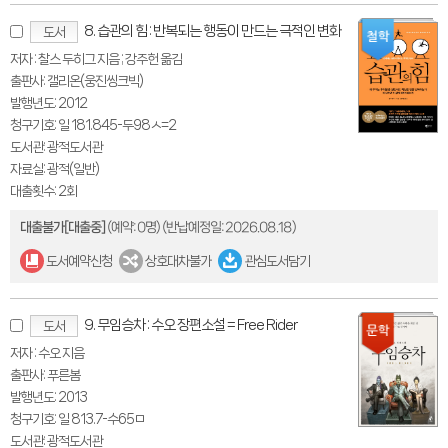
8. 습관의 힘 : 반복되는 행동이 만드는 극적인 변화
도서
저자 : 찰스 두히그 지음 ; 강주헌 옮김
출판사: 갤리온(웅진씽크빅)
발행년도: 2012
청구기호: 일 181.845-두98ㅅ=2
도서관: 광적도서관
자료실: 광적(일반)
대출횟수: 2회
대출불가[대출중]
(예약: 0명)
(반납예정일: 2026.08.18)
도서예약신청
상호대차불가
관심도서담기
9. 무임승차 : 수오 장편소설 = Free Rider
도서
저자 : 수오 지음
출판사: 푸른봄
발행년도: 2013
청구기호: 일 813.7-수65ㅁ
도서관: 광적도서관