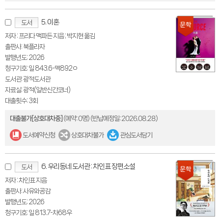
5. 이혼
도서
저자 : 프리다 맥파든 지음 ; 박지현 옮김
출판사: 북플라자
발행년도: 2026
청구기호: 일 843.6-맥892ㅇ
도서관: 광적도서관
자료실: 광적(일반신간코너)
대출횟수: 3회
대출불가[상호대차중]
(예약: 0명)
(반납예정일: 2026.08.28)
도서예약신청
상호대차불가
관심도서담기
6. 우리동네 도서관 : 차인표 장편소설
도서
저자 : 차인표 지음
출판사: 사유와공감
발행년도: 2026
청구기호: 일 813.7-차68우