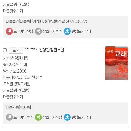
자료실: 광적(일반)
대출횟수: 2회
대출불가[대출중]
(예약: 0명)
(반납예정일: 2026.08.27)
도서예약신청
상호대차불가
관심도서담기
10. 고래 : 천명관 장편소설
도서
저자 : 천명관 지음
출판사: 문학동네
발행년도: 2006
청구기호: 일 813.7-천34ㄱ
도서관: 광적도서관
자료실: 광적(일반)
대출횟수: 2회
대출가능[비치중]
도서예약불가
상호대차신청
관심도서담기