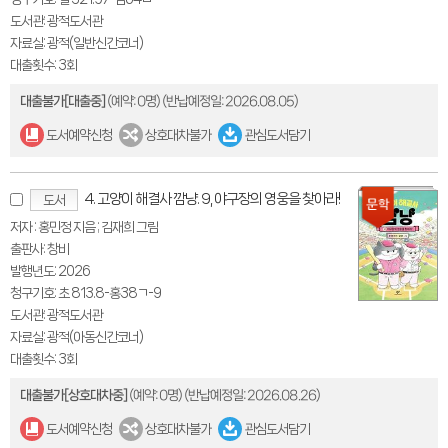
도서관: 광적도서관
자료실: 광적(일반신간코너)
대출횟수: 3회
대출불가[대출중]
(예약: 0명)
(반납예정일: 2026.08.05)
도서예약신청
상호대차불가
관심도서담기
4. 고양이 해결사 깜냥. 9, 야구장의 영웅을 찾아라!
도서
저자 : 홍민정 지음 ; 김재희 그림
출판사: 창비
발행년도: 2026
청구기호: 초 813.8-홍38ㄱ-9
도서관: 광적도서관
자료실: 광적(아동신간코너)
대출횟수: 3회
대출불가[상호대차중]
(예약: 0명)
(반납예정일: 2026.08.26)
도서예약신청
상호대차불가
관심도서담기