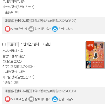
도서관: 광적도서관
자료실: 광적(일반신간코너)
대출횟수: 3회
대출불가[상호대차중]
(예약: 0명)
(반납예정일: 2026.08.27)
도서예약신청
상호대차불가
관심도서담기
7. 인비인 : 성해나 기담집
도서
저자 : 성해나 지음
출판사: 한겨레출판
발행년도: 2026
청구기호: 일 813.7-성93ㅇ
도서관: 광적도서관
자료실: 광적(일반신간코너)
대출횟수: 3회
대출불가[상호대차중]
(예약: 3명)
(반납예정일: 2026.08.16)
도서예약신청
상호대차불가
관심도서담기