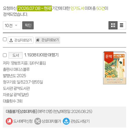
요청하신
'2026.07.08 ~ 현재'
기간에 대한
인기도서
이며 총
50건
이
검색되었습니다.
확인
관심자료보기
관심자료담기
1. 1938 타이완 여행기
도서
저자 : 양솽쯔 지음 ; 김이삭 옮김
출판사: 마티스블루
발행년도: 2025
청구기호: 일 823.7-양55일
도서관: 광적도서관
자료실: 광적(일반)
대출횟수: 3회
대출불가[상호대차중]
(예약: 0명)
(반납예정일: 2026.08.25)
도서예약신청
상호대차불가
관심도서담기