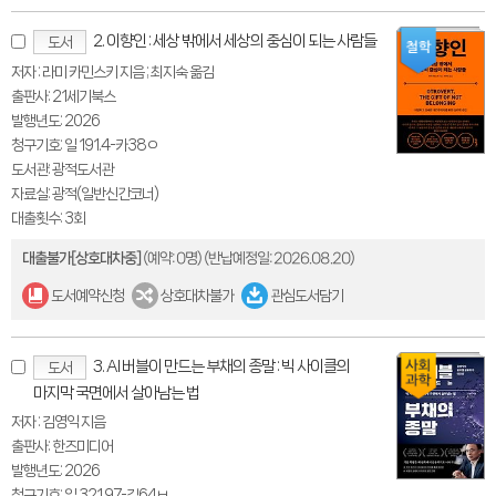
2. 이향인 : 세상 밖에서 세상의 중심이 되는 사람들
도서
저자 : 라미 카민스키 지음 ; 최지숙 옮김
출판사: 21세기북스
발행년도: 2026
청구기호: 일 191.4-카38ㅇ
도서관: 광적도서관
자료실: 광적(일반신간코너)
대출횟수: 3회
대출불가[상호대차중]
(예약: 0명)
(반납예정일: 2026.08.20)
도서예약신청
상호대차불가
관심도서담기
3. AI 버블이 만드는 부채의 종말 : 빅 사이클의
도서
마지막 국면에서 살아남는 법
저자 : 김영익 지음
출판사: 한즈미디어
발행년도: 2026
청구기호: 일 321.97-김64ㅂ