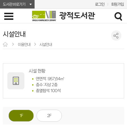
도서관 바로가기
로그인
회원가입
시설안내
이용안내
시설안내
시설 현황
연면적 : 957,64㎡
층수 : 지상 2층
총열람석: 100석
1F
2F