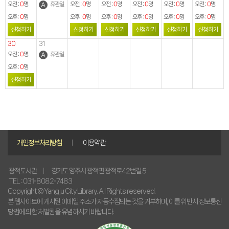
오전 :
오전 :
오전 :
오전 :
오전 :
오전 :
휴관일
0
0
0
0
0
0
명
명
명
명
명
명
오후 :
오후 :
오후 :
오후 :
오후 :
오후 :
0
0
0
0
0
0
명
명
명
명
명
명
신청하기
신청하기
신청하기
신청하기
신청하기
신청하기
30
31
오전 :
휴관일
0
명
오후 :
0
명
신청하기
개인정보처리방침
이용약관
경기도 양주시 광적면 광적로42번길 5
광적도서관
TEL : 031-8082-7483
Copyright © Yangju City Library. All Rights reserved.
본 웹사이트에 게시된 이메일 주소가 자동수집되는 것을 거부하며, 이를 위반시 정보통신
망법에 의한 처벌됨을 유념하시기 바랍니다.