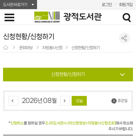
도서관 바로가기
로그인
회원가입
신청현황/신청하기
문화마당
자원봉사신청
신청현황/신청하기
신청현황/신청하기
2026
08
년
월
휴관일
오늘
*
신청취소
를 원하실 경우
[나의도서관>나의신청정보>자원봉사신청조회]
에서 취소해
주시기 바랍니다.