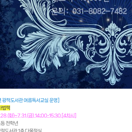
년 광적도서관 여름독서교실 운영]
 마법책
.28.(화)~7.31.(금) 14:00-15:30 [4차시]
 초등 전학년
 광적도서관 1층 다목적실