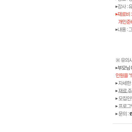
▸강사 :
▸재료비 :
개인준비물
▸내용 :
그
※ 유의
▸
부모님 
인원을 '1
▸ 자세
▸
재료 주
▸ 모집인
▸ 프로
▸ 문의 :