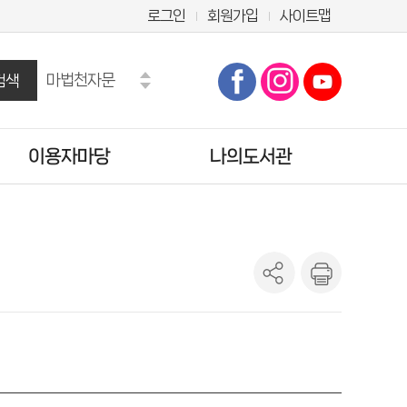
로그인
회원가입
사이트맵
마법천자문
검색
수학도둑
만화
이용자마당
나의도서관
오디세이아
모순
히가시노 게이고
공지사항
기본정보
흔한남매
자주묻는질문
도서이용정보
도서관에바란다
관심도서목록
설문조사
희망도서신청조회
양주시 시험·채용정보
나의신청정보
도서추천서비스
온라인정회원신청
책이음회원전환