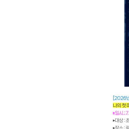
[2026
나의 첫
▸일시 : 7
▸대상 :
▸장소 :