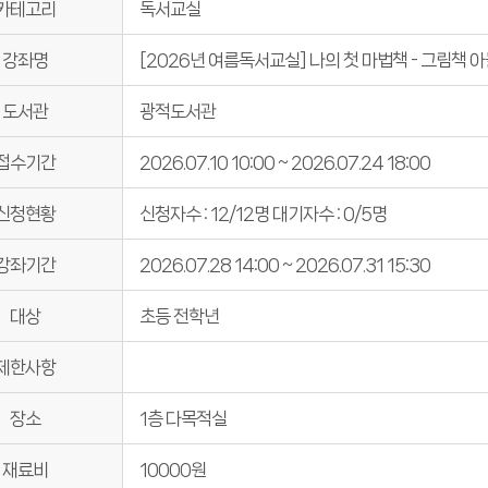
카테고리
독서교실
희망도서신청
희망도서바로대출
강좌명
[2026년 여름독서교실] 나의 첫 마법책 - 그림책 
도서관
광적도서관
접수기간
2026.07.10 10:00 ~ 2026.07.24 18:00
신청현황
신청자수 : 12/12명
대기자수 : 0/5명
강좌기간
2026.07.28 14:00 ~ 2026.07.31 15:30
대상
초등 전학년
제한사항
장소
1층 다목적실
재료비
10000원