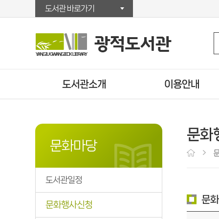
도서관 바로가기
도서관소개
이용안내
인사말
이용시간/휴관일
연혁
시설안내
문화
자료현황
회원가입
문화마당
조직/직원정보
대출/반납/예약
찾아오시는길
U도서관
도서관일정
운영법규
책배달서비스
문화
상호대차서비스
문화행사신청