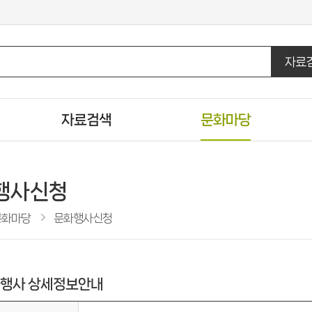
자료
자료검색
문화마당
통합자료검색
도서관일정
DVD/CD검색
문화행사신청
행사신청
U도서관검색
행사갤러리
문화마당
문화행사신청
주제별검색
자원봉사신청
신착자료검색
도서관견학신청
인기도서
행사 상세정보안내
추천도서
공공도서관 인기도서