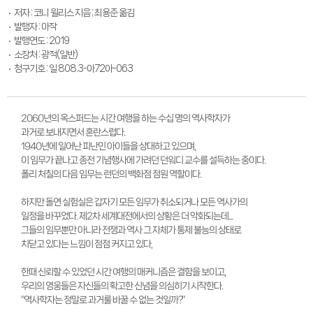
저자 : 코니 윌리스 지음 ; 최용준 옮김
발행자 : 아작
발행연도 : 2019
소장처 : 광적(일반)
청구기호 : 일 808.3-아72아-063
2060년의 옥스퍼드는 시간 여행을 하는 수십 명의 역사학자가
과거로 보내지면서 혼란스럽다.
1940년에 일어난 피난민 아이들을 상대하고 있으며,
이 임무가 끝나고 종전 기념행사에 가려던 던워디 교수를 설득하는 중이다.
폴리 처칠의 다음 임무는 런던의 백화점 점원 역할이다.
하지만 돌연 실험실은 갑자기 모든 임무가 취소되거나 모든 역사가의
일정을 바꾸었다. 제2차 세계대전에서의 상황은 더 악화되는데...
그들의 임무뿐만 아니라 전쟁과 역사 그 자체가 통제 불능의 상태로
치닫고 있다는 느낌이 점점 커지고 있다,
한때 신뢰할 수 있었던 시간 여행의 매커니즘은 결함을 보이고,
우리의 영웅들은 자신들의 확고한 신념을 의심히기 시작한다.
"역사학자는 정말로 과거룰 바꿀 수 없는 것일까?"