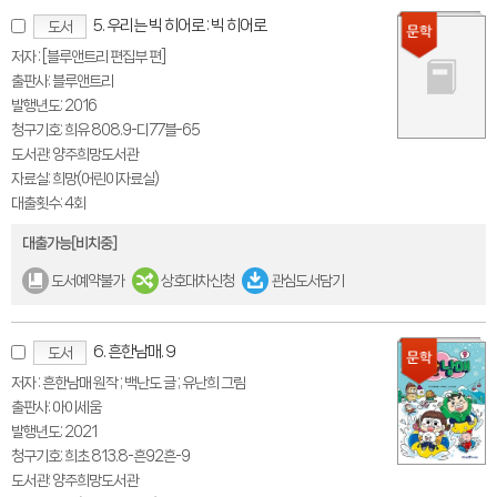
5. 우리는 빅 히어로 : 빅 히어로
도서
저자 : [블루앤트리 편집부 편]
출판사: 블루앤트리
발행년도: 2016
청구기호: 희유 808.9-디77블-65
도서관: 양주희망도서관
자료실: 희망(어린이자료실)
대출횟수: 4회
대출가능[비치중]
도서예약불가
상호대차신청
관심도서담기
6. 흔한남매. 9
도서
저자 : 흔한남매 원작 ; 백난도 글 ; 유난희 그림
출판사: 아이세움
발행년도: 2021
청구기호: 희초 813.8-흔92흔-9
도서관: 양주희망도서관