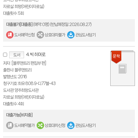
자료실: 희망(어린이자료실)
대출횟수: 5회
대출불가[대출중]
(예약: 0명)
(반납예정일: 2026.08.27)
도서예약신청
상호대차불가
관심도서담기
4. 빅 히어로
도서
저자 : [블루앤트리 편집부 편]
출판사: 블루앤트리
발행년도: 2016
청구기호: 희유 808.9-디77블-43
도서관: 양주희망도서관
자료실: 희망(어린이자료실)
대출횟수: 4회
대출가능[비치중]
도서예약불가
상호대차신청
관심도서담기