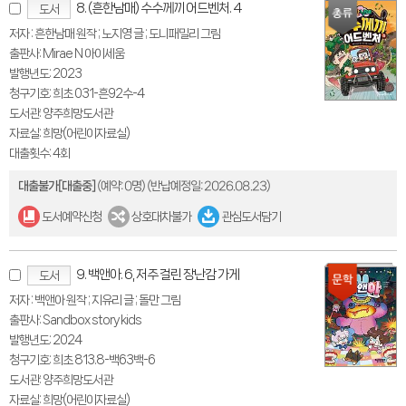
8. (흔한남매) 수수께끼 어드벤처. 4
도서
저자 : 흔한남매 원작 ; 노지영 글 ; 도니패밀리 그림
출판사: Mirae N 아이세움
발행년도: 2023
청구기호: 희초 031-흔92수-4
도서관: 양주희망도서관
자료실: 희망(어린이자료실)
대출횟수: 4회
대출불가[대출중]
(예약: 0명)
(반납예정일: 2026.08.23)
도서예약신청
상호대차불가
관심도서담기
9. 백앤아. 6, 저주 걸린 장난감 가게
도서
저자 : 백앤아 원작 ; 지유리 글 ; 돌만 그림
출판사: Sandbox story kids
발행년도: 2024
청구기호: 희초 813.8-백63백-6
도서관: 양주희망도서관
자료실: 희망(어린이자료실)