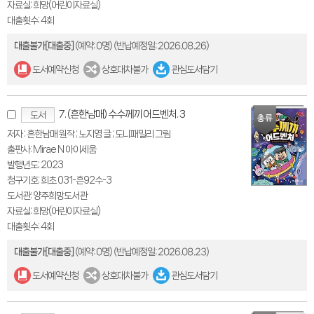
자료실: 희망(어린이자료실)
대출횟수: 4회
대출불가[대출중]
(예약: 0명)
(반납예정일: 2026.08.26)
도서예약신청
상호대차불가
관심도서담기
7. (흔한남매) 수수께끼 어드벤처. 3
도서
저자 : 흔한남매 원작 ; 노지영 글 ; 도니패밀리 그림
출판사: Mirae N 아이세움
발행년도: 2023
청구기호: 희초 031-흔92수-3
도서관: 양주희망도서관
자료실: 희망(어린이자료실)
대출횟수: 4회
대출불가[대출중]
(예약: 0명)
(반납예정일: 2026.08.23)
도서예약신청
상호대차불가
관심도서담기