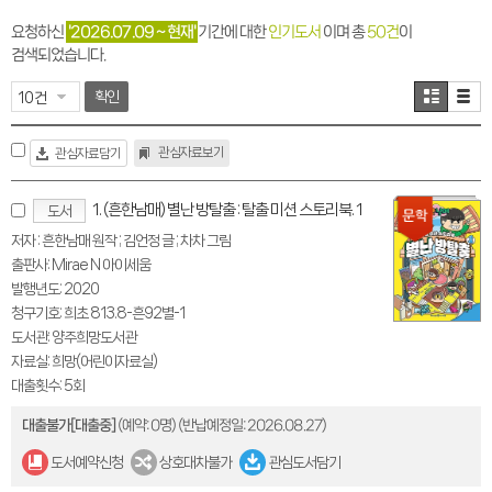
요청하신
'2026.07.09 ~ 현재'
기간에 대한
인기도서
이며 총
50건
이
검색되었습니다.
확인
관심자료보기
관심자료담기
1. (흔한남매) 별난 방탈출 : 탈출 미션 스토리북. 1
도서
저자 : 흔한남매 원작 ; 김언정 글 ; 차차 그림
출판사: Mirae N 아이세움
발행년도: 2020
청구기호: 희초 813.8-흔92별-1
도서관: 양주희망도서관
자료실: 희망(어린이자료실)
대출횟수: 5회
대출불가[대출중]
(예약: 0명)
(반납예정일: 2026.08.27)
도서예약신청
상호대차불가
관심도서담기