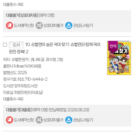
대출횟수: 4회
대출불가[상호대차중]
(예약: 0명)
도서예약신청
상호대차불가
관심도서담기
10. 슈뻘맨의 숨은 국어 찾기 : 슈뻘맨과 함께 국어
도서
완전 정복!. 2
저자 : 슈뻘맨 원작 ; 권나혜 글 ; 류수형 그림
출판사: Mirae N 아이세움
발행년도: 2025
청구기호: 희초 710-슈44슈-2
도서관: 양주희망도서관
자료실: 희망(어린이자료실)
대출횟수: 4회
대출불가[대출중]
(예약: 0명)
(반납예정일: 2026.08.29)
도서예약신청
상호대차불가
관심도서담기