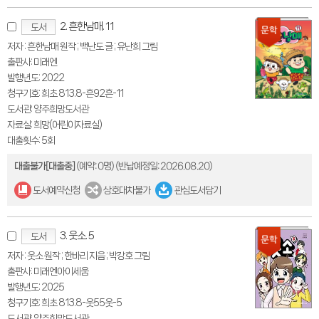
2. 흔한남매. 11
도서
저자 : 흔한남매 원작 ; 백난도 글 ; 유난희 그림
출판사: 미래엔
발행년도: 2022
청구기호: 희초 813.8-흔92흔-11
도서관: 양주희망도서관
자료실: 희망(어린이자료실)
대출횟수: 5회
대출불가[대출중]
(예약: 0명)
(반납예정일: 2026.08.20)
도서예약신청
상호대차불가
관심도서담기
3. 웃소. 5
도서
저자 : 웃소 원작 ; 한바리 지음 ; 박강호 그림
출판사: 미래엔아이세움
발행년도: 2025
청구기호: 희초 813.8-웃55웃-5
도서관: 양주희망도서관