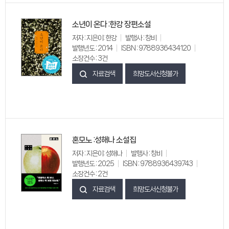
소년이 온다 :한강 장편소설
저자 : 지은이: 한강
발행사 : 창비
발행년도 : 2014
ISBN : 9788936434120
소장건수 : 3건
자료검색
희망도서신청불가
혼모노 :성해나 소설집
저자 : 지은이: 성해나
발행사 : 창비
발행년도 : 2025
ISBN : 9788936439743
소장건수 : 2건
자료검색
희망도서신청불가