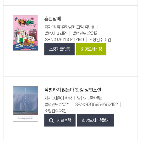
흔한남매
저자 : 원작: 흔한남매 ;그림: 유난희
발행사 : 미래엔
발행년도 : 2019
ISBN : 9791168417199
소장건수 : 0건
소장자료없음
희망도서신청
작별하지 않는다 :한강 장편소설
저자 : 지은이: 한강
발행사 : 문학동네
발행년도 : 2021
ISBN : 9788954682152
소장건수 : 3건
자료검색
희망도서신청불가