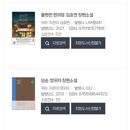
불편한 편의점 :김호연 장편소설
저자 : 지은이: 김호연
발행사 : 나무옆의자
발행년도 : 2021
ISBN : 9791161571188
소장건수 : 5건
자료검색
희망도서신청불가
모순 :양귀자 장편소설
저자 : 지은이: 양귀자
발행사 : 쓰다
발행년도 : 2013
ISBN : 9788998441012
소장건수 : 1건
자료검색
희망도서신청불가