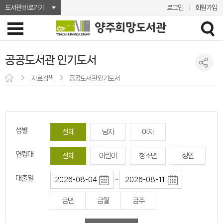
도서관 바로가기
로그인
회원가입
공공도서관 인기도서
자료검색
공공도서관 인기도서
성별
전체
남자
여자
연령대
전체
어린이
청소년
성인
대출일
~
금년
금월
금주