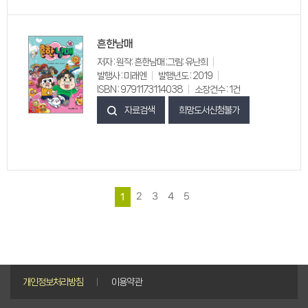
흔한남매
저자 : 원작: 흔한남매 ;그림: 유난희
발행사 : 미래엔
발행년도 : 2019
ISBN : 9791173114038
소장건수 : 1건
자료검색
희망도서신청불가
2
3
4
5
1
개인정보처리방침
이용약관