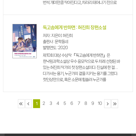
번씩 개미만큼 작아진다고, 차라리 태어나기 전으로
돌아가고 싶다고.” 이렇게 일기장에만 털어놓을 수
있는 속마음이 어느 날, 주인공 세주...
독고솜에게 반하면 : 허진희 장편소설
저자 : 지은이: 허진희
출판사 : 문학동네
발행연도 : 2020
제10회 대상 수상작 『독고솜에게 반하면』은
한낙원과학소설상 우수 응모작으로 두 차례 선정된 바
있는 허진희 작가의 첫 장편소설이다. 진실에 한 걸음
다가서는 용기, 누군가의 곁을 지키는 용기를 그렸다.
첫인상만으로, 혹은 소문에 휩쓸려 누군가를
속단하지는 않았는지, 한 사람에 대해 알아 갈 기회를
너무 쉽게 포기해 버린 건 아닌지 우리를 돌아보게
한다. ...
2
3
4
5
6
7
8
9
10
1