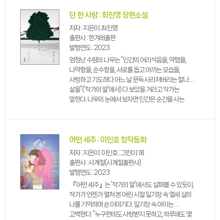
치유받는 뭉클한 순간들, 그리고 ‘임시보...
단 한 사람 : 최진영 장편소설
저자 : 지은이: 최진영
출판사 : 한겨레출판
발행연도 : 2023
엄청난 수령의 나무는 “인간의 어리석음을, 악행을,
나약함을, 순수함을, 서로를 돕고 아끼는 모습을,
사랑하고 기도하다 어느 날 문득 사라져버리는 찰나의
삶을”(‘작가의 말’에서) 다 보았을 거라고 작가는
말한다. 나무의 눈에서 보자면 인간은 순간을 사는
존재일 뿐이라고. 압도적인 자연의 스케일 가운데서
인간이란 미약하지만 그 ‘단 한 명’들의 낱낱은 결코...
어떤 세주 : 이인호 창작동화
저자 : 지은이: 이인호 ; 그린이: 메
출판사 : 사계절(사계절출판사)
발행연도 : 2023
『어떤 세주』는 ‘작가의 말’에서도 살펴볼 수 있듯이,
작가가 언젠가 펼쳐 본 어린 시절 일기장 속 열세 살의
나를 기억하며 쓴 이야기다. 일기장 속 아이는
고백한다. “누구한테도 사랑받지 못하고, 하루에도 몇