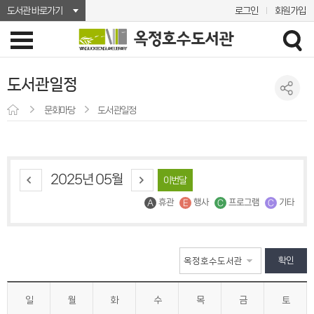
도서관 바로가기
로그인
회원가입
도서관일정
문화마당
도서관일정
2025년 05월
이번달
휴관
행사
프로그램
기타
확인
일
월
화
수
목
금
토