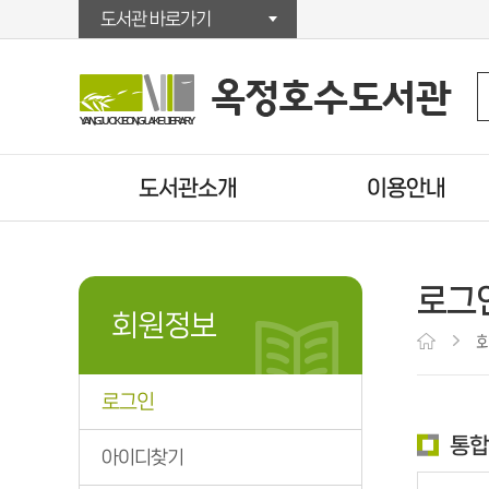
도서관 바로가기
도서관소개
이용안내
인사말
이용시간/휴관일
연혁
시설안내
로그
자료현황
회원가입
회원정보
조직/직원정보
대출/반납/예약
찾아오시는길
U도서관
로그인
운영법규
책배달서비스
통합
상호대차서비스
아이디찾기
VOD감상서비스