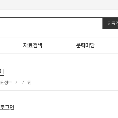
자료
자료검색
문화마당
통합자료검색
도서관일정
DVD/CD검색
문화행사신청
인
U도서관검색
행사갤러리
회원정보
로그인
주제별검색
자원봉사신청
신착자료검색
도서관견학신청
인기도서
로그인
추천도서
공공도서관 인기도서