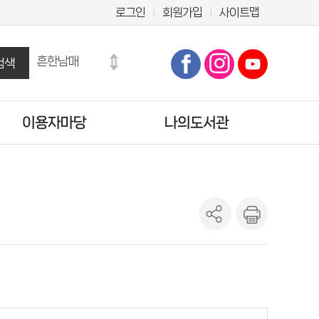
로그인
회원가입
사이트맵
흔한남매
검색
수학도둑
만화
마법천자문
이용자마당
나의도서관
히가시노 게이고
모순
공지사항
기본정보
오디세이아
자주묻는질문
도서이용정보
도서관에바란다
관심도서목록
설문조사
희망도서신청조회
양주시 시험·채용정보
나의신청정보
도서추천서비스
온라인정회원신청
책이음회원전환