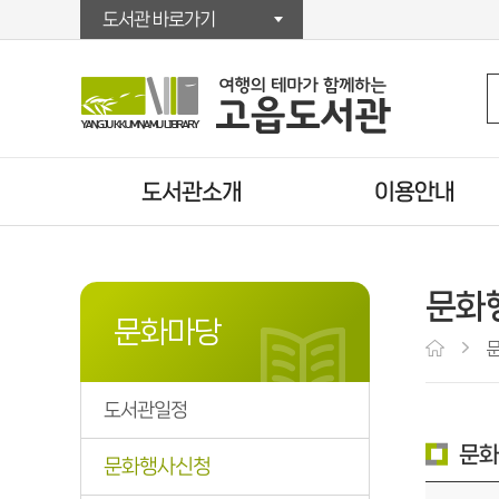
도서관 바로가기
도서관소개
이용안내
인사말
이용시간/휴관일
연혁
시설안내
문화
자료현황
회원가입
문화마당
조직/직원정보
대출/반납/예약
찾아오시는길
U도서관
도서관일정
운영법규
책배달서비스
문화
상호대차서비스
문화행사신청