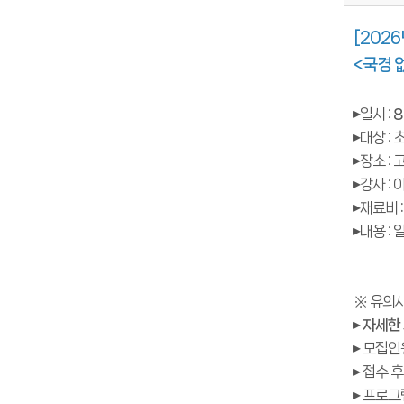
[202
<국경 
▸일시 :
8
▸대상 : 
▸장소 :
▸강사 :
▸재료비
▸내용 :
※ 유의
▸
자세한
▸ 모집인
▸ 접수 
▸ 프로그