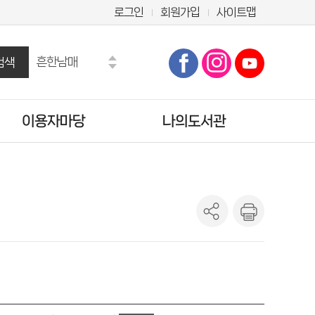
로그인
회원가입
사이트맵
흔한남매
검색
만화
수학도둑
이용자마당
나의도서관
히가시노 게이고
마법천자문
테오
공지사항
기본정보
오디세이아
자주묻는질문
도서이용정보
도서관에바란다
관심도서목록
설문조사
희망도서신청조회
양주시 시험·채용정보
나의신청정보
도서추천서비스
온라인정회원신청
책이음회원전환