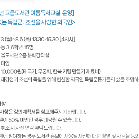
6년 고읍도서관 여름독서교실 운영]
없는 독립군 : 조선을 사랑한 외국인>
.3.(월)~8.6.(목) 13:30-15:30 [4차시]
초등 3-6학년 15명
 고읍도서관 2층 문화강좌실
 이미영
: 10,000원(태극기, 무궁화, 한복 키링 만들기 재료비)
 일제강점기 조선의 독립을 위해 헌신한 외국인 독립운동가들의 삶을 조명하
사항
 사항은 강의계획서를 참고
해주시기 바랍니다.
원이 50% 미만인 경우 폐강될 수 있습니다.
후 취소 시 사전 연락 부탁드립니다.
램에 참여하는 경우 도서관 홍보에 사용될 사진에 대한 촬영 및 사용을 동