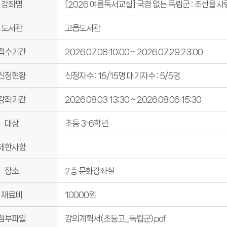
강좌명
[2026 여름독서교실] 국경 없는 독립군 : 조선을 사
희망도서신청
희망도서바로대출
도서관
고읍도서관
접수기간
2026.07.08 10:00 ~ 2026.07.29 23:00
신청현황
신청자수 : 15/15명
대기자수 : 5/5명
강좌기간
2026.08.03 13:30 ~ 2026.08.06 15:30
대상
초등 3-6학년
제한사항
장소
2층 문화강좌실
재료비
10000원
강의계획서(초등고_독립군).pdf
첨부파일