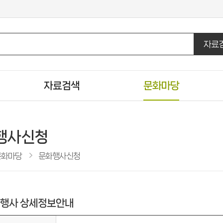
자료
자료검색
문화마당
통합자료검색
도서관일정
DVD/CD검색
문화행사신청
행사신청
U도서관검색
행사갤러리
문화마당
문화행사신청
주제별검색
자원봉사신청
신착자료검색
도서관견학신청
인기도서
행사 상세정보안내
추천도서
공공도서관 인기도서