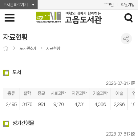
도서관 바로가기
로그인
회원가입
자료현황
도서관소개
자료현황
도서
2026-07-31 기준
사회과학
자연과학
기술과학
총류
철학
종교
예술
언
2,495
3,178
951
9,170
4,731
4,086
2,296
1,8
정기간행물
2026-07-31 기준