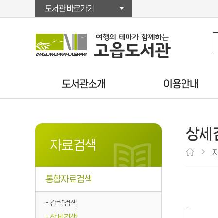
도서관 바로가기
도서관소개
이용안내
인사말
이용시간/휴관일
연혁
시설안내
상세
자료현황
회원가입
자료검색
조직/직원정보
대출/반납/예약
찾아오시는길
U도서관
통합자료검색
운영법규
책배달서비스
상호대차서비스
간략검색
상세검색