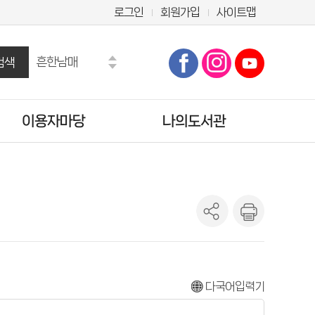
로그인
회원가입
사이트맵
흔한남매
검색
수학도둑
만화
이용자마당
나의도서관
마법천자문
히가시노 게이고
모순
공지사항
기본정보
오디세이아
자주묻는질문
도서이용정보
도서관에바란다
관심도서목록
설문조사
희망도서신청조회
양주시 시험·채용정보
나의신청정보
도서추천서비스
다국어입력기
온라인정회원신청
책이음회원전환