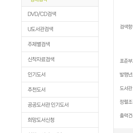
DVD/CD검색
검색항
U도서관검색
주제별검색
신착자료검색
표준부
인기도서
발행년
도서관
추천도서
정렬조
공공도서관 인기도서
출력건
희망도서신청