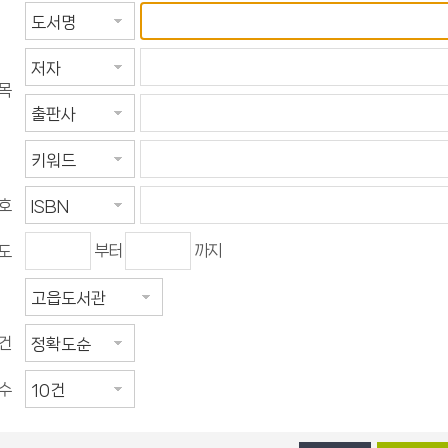
희망도서신청
희망도서바로대출
목
호
부터
까지
도
건
수