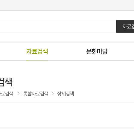
자료
자료검색
문화마당
통합자료검색
도서관일정
DVD/CD검색
문화행사신청
검색
U도서관검색
행사갤러리
자료검색
통합자료검색
상세검색
주제별검색
자원봉사신청
신착자료검색
도서관견학신청
인기도서
추천도서
공공도서관 인기도서