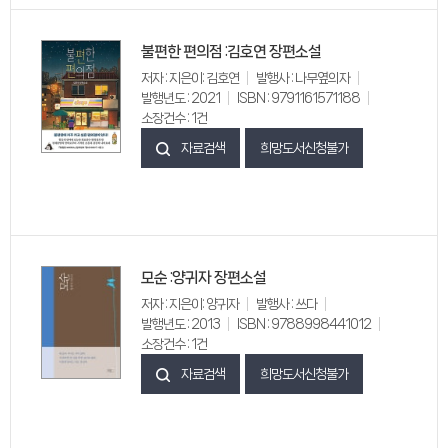
불편한 편의점 :김호연 장편소설
저자 : 지은이: 김호연
발행사 : 나무옆의자
발행년도 : 2021
ISBN : 9791161571188
소장건수 : 1건
자료검색
희망도서신청불가
모순 :양귀자 장편소설
저자 : 지은이: 양귀자
발행사 : 쓰다
발행년도 : 2013
ISBN : 9788998441012
소장건수 : 1건
자료검색
희망도서신청불가