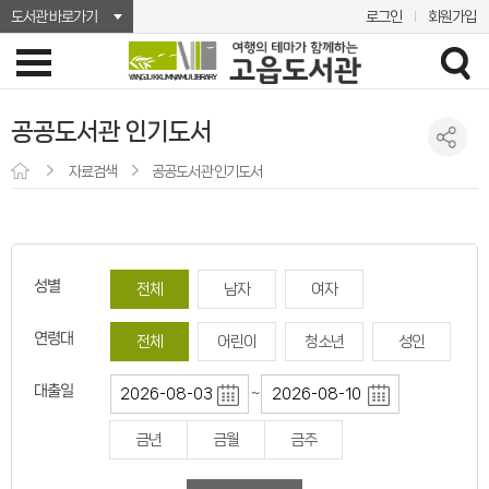
도서관 바로가기
로그인
회원가입
공공도서관 인기도서
자료검색
공공도서관 인기도서
성별
전체
남자
여자
연령대
전체
어린이
청소년
성인
대출일
~
금년
금월
금주