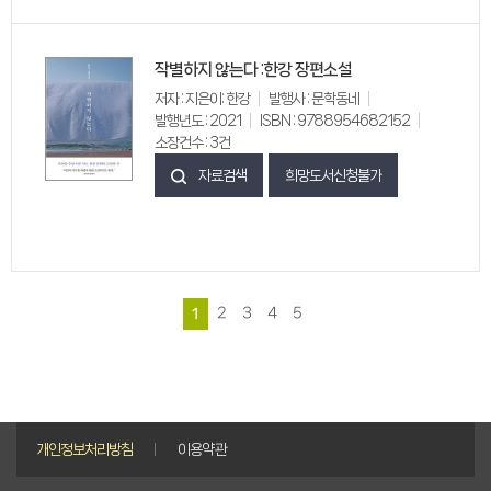
작별하지 않는다 :한강 장편소설
저자 : 지은이: 한강
발행사 : 문학동네
발행년도 : 2021
ISBN : 9788954682152
소장건수 : 3건
자료검색
희망도서신청불가
2
3
4
5
1
개인정보처리방침
이용약관