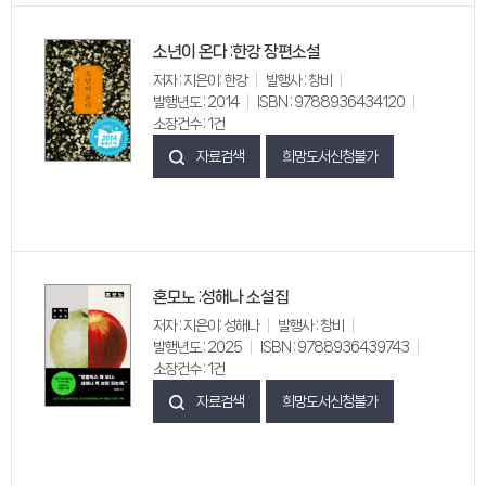
소년이 온다 :한강 장편소설
저자 : 지은이: 한강
발행사 : 창비
발행년도 : 2014
ISBN : 9788936434120
소장건수 : 1건
자료검색
희망도서신청불가
혼모노 :성해나 소설집
저자 : 지은이: 성해나
발행사 : 창비
발행년도 : 2025
ISBN : 9788936439743
소장건수 : 1건
자료검색
희망도서신청불가