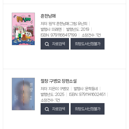
흔한남매
저자 : 원작: 흔한남매 ;그림: 유난희
발행사 : 미래엔
발행년도 : 2019
ISBN : 9791168417199
소장건수 : 1건
자료검색
희망도서신청불가
절창 :구병모 장편소설
저자 : 지은이: 구병모
발행사 : 문학동네
발행년도 : 2025
ISBN : 9791141602451
소장건수 : 1건
자료검색
희망도서신청불가