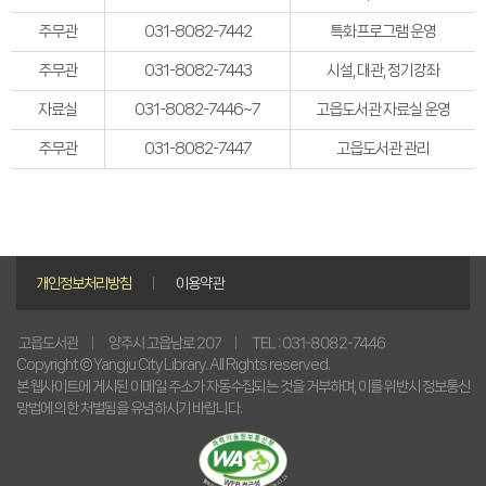
주무관
031-8082-7442
특화프로그램 운영
주무관
031-8082-7443
시설, 대관, 정기강좌
자료실
031-8082-7446~7
고읍도서관 자료실 운영
주무관
031-8082-7447
고읍도서관 관리
개인정보처리방침
이용약관
TEL : 031-8082-7446
양주시 고읍남로 207
고읍도서관
Copyright © Yangju City Library. All Rights reserved.
본 웹사이트에 게시된 이메일 주소가 자동수집되는 것을 거부하며, 이를 위반시 정보통신
망법에 의한 처벌됨을 유념하시기 바랍니다.